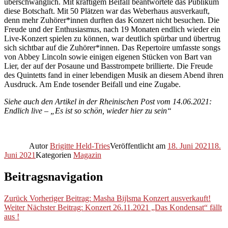
überschwänglich. Mit kräftigem Beifall beantwortete das Publikum
diese Botschaft. Mit 50 Plätzen war das Weberhaus ausverkauft,
denn mehr Zuhörer*innen durften das Konzert nicht besuchen. Die
Freude und der Enthusiasmus, nach 19 Monaten endlich wieder ein
Live-Konzert spielen zu können, war deutlich spürbar und übertrug
sich sichtbar auf die Zuhörer*innen. Das Repertoire umfasste songs
von Abbey Lincoln sowie einigen eigenen Stücken von Bart van
Lier, der auf der Posaune und Basstrompete brillierte. Die Freude
des Quintetts fand in einer lebendigen Musik an diesem Abend ihren
Ausdruck. Am Ende tosender Beifall und eine Zugabe.
Siehe auch den Artikel in der Rheinischen Post vom 14.06.2021:
Endlich live – „Es ist so schön, wieder hier zu sein“
Autor
Brigitte Held-Tries
Veröffentlicht am
18. Juni 2021
18.
Juni 2021
Kategorien
Magazin
Beitragsnavigation
Zurück
Vorheriger Beitrag:
Masha Bijlsma Konzert ausverkauft!
Weiter
Nächster Beitrag:
Konzert 26.11.2021 „Das Kondensat“ fällt
aus !